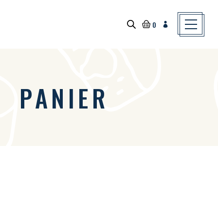
Skip
to
the
content
0
PANIER