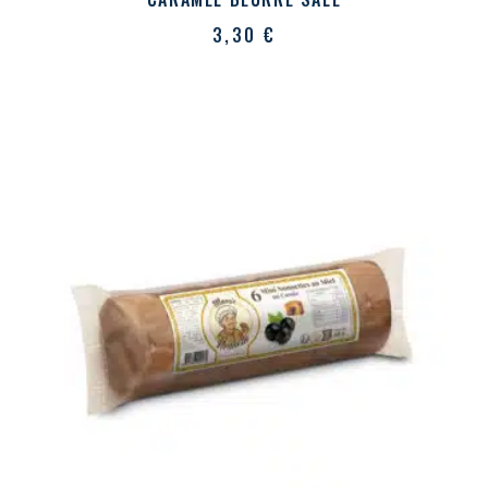
3,30
€