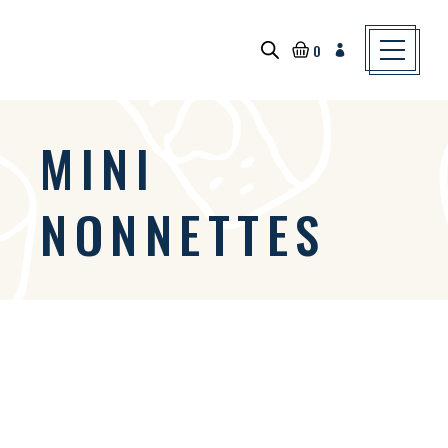
Skip
to
the
content
0
MINI
NONNETTES