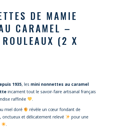
ETTES DE MAMIE
AU CARAMEL –
2 ROULEAUX (2 X
epuis 1935
, les
mini nonnettes au caramel
tte
incarnent tout le savoir-faire artisanal français
andise raffinée
.
au miel doré
révèle un cœur fondant de
x, onctueux et délicatement relevé
pour une
e
.