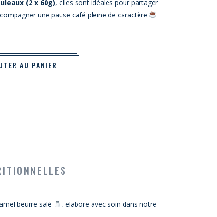
ouleaux (2 x 60g)
, elles sont idéales pour partager
ompagner une pause café pleine de caractère
nette au Caramel – Boîte de 2 rouleaux (2 x 60g) quantity
UTER AU PANIER
RITIONNELLES
amel beurre salé
, élaboré avec soin dans notre