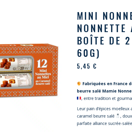
MINI NONN
NONNETTE 
BOÎTE DE 
60G)
5,45
€
Fabriquées en France d
beurre salé Mamie Nonne
, entre tradition et gourm
Leur pain d’épices moelleux 
caramel beurre salé
, dou
parfaite alliance sucrée-salé