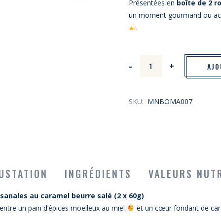
Présentées en
boîte de 2 r
un moment gourmand ou acc
.
Mini Nonnettes de Mamie Non
-
+
AJO
SKU:
MNBOMA007
USTATION
INGRÉDIENTS
VALEURS NUT
isanales au caramel beurre salé (2 x 60g)
entre un pain d’épices moelleux au miel
et un cœur fondant de car