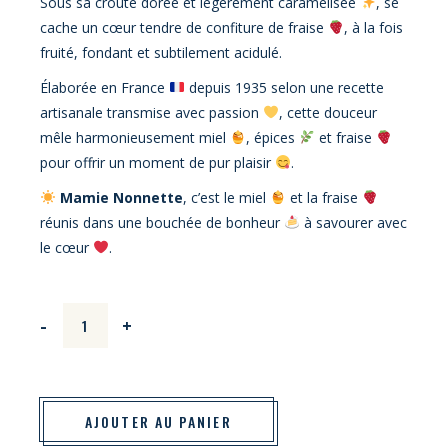
Sous sa croûte dorée et légèrement caramélisée
, se
cache un cœur tendre de confiture de fraise
, à la fois
fruité, fondant et subtilement acidulé.
Élaborée en France
depuis 1935 selon une recette
artisanale transmise avec passion
, cette douceur
mêle harmonieusement miel
, épices
et fraise
pour offrir un moment de pur plaisir
.
Mamie Nonnette
, c’est le miel
et la fraise
réunis dans une bouchée de bonheur
à savourer avec
le cœur
.
Mini Nonnettes de Mamie Nonnette 60g à la Fraise quantity
-
+
AJOUTER AU PANIER