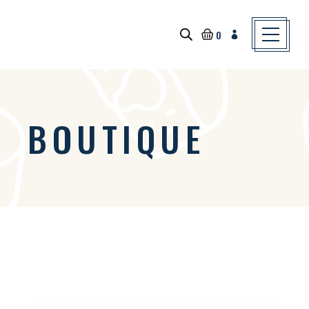
Skip
to
the
content
0
BOUTIQUE