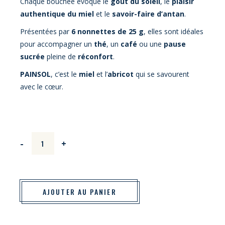
Chaque bouchée évoque le
goût du soleil
, le
plaisir
authentique du miel
et le
savoir-faire d’antan
.
Présentées par
6 nonnettes de 25 g
, elles sont idéales
pour accompagner un
thé
, un
café
ou une
pause
sucrée
pleine de
réconfort
.
PAINSOL
, c’est le
miel
et l’
abricot
qui se savourent
avec le cœur.
Nonnettes de Painsol 150g à l’Abricot quantity
-
+
AJOUTER AU PANIER