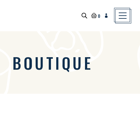
Skip
to
the
content
0
BOUTIQUE