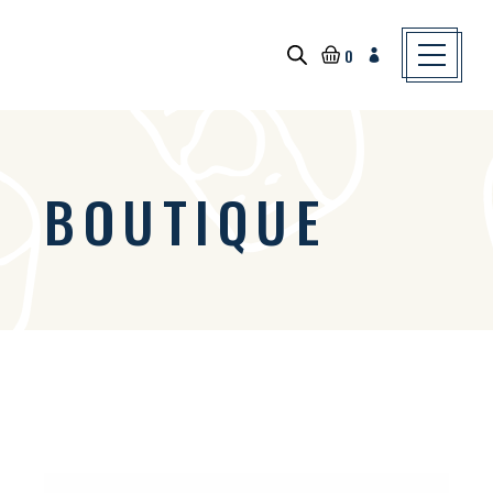
Skip
to
the
content
0
BOUTIQUE