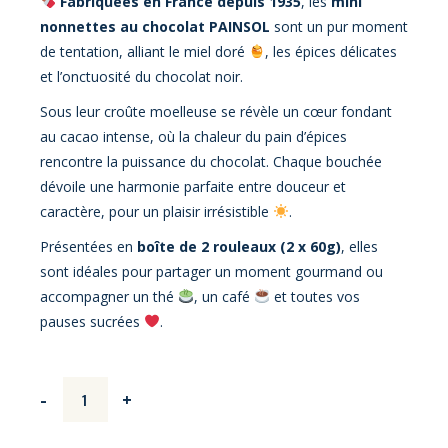
Fabriquées en France depuis 1935
, les
mini
nonnettes au chocolat PAINSOL
sont un pur moment
de tentation, alliant le miel doré
, les épices délicates
et l’onctuosité du chocolat noir.
Sous leur croûte moelleuse se révèle un cœur fondant
au cacao intense, où la chaleur du pain d’épices
rencontre la puissance du chocolat. Chaque bouchée
dévoile une harmonie parfaite entre douceur et
caractère, pour un plaisir irrésistible
.
Présentées en
boîte de 2 rouleaux (2 x 60g)
, elles
sont idéales pour partager un moment gourmand ou
accompagner un thé
, un café
et toutes vos
pauses sucrées
.
Mini Nonnettes de Mamie Nonnette au Chocolat – Boîte de 2 ro
-
+